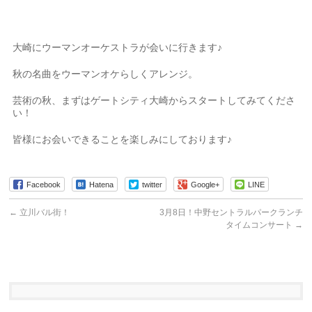
大崎にウーマンオーケストラが会いに行きます♪
秋の名曲をウーマンオケらしくアレンジ。
芸術の秋、
まずはゲートシティ大崎からスタートしてみてくださ
い！
皆様にお会いできることを楽しみにしております♪
Facebook
Hatena
twitter
Google+
LINE
←
立川バル街！
3月8日！中野セントラルパークランチ
タイムコンサート
→