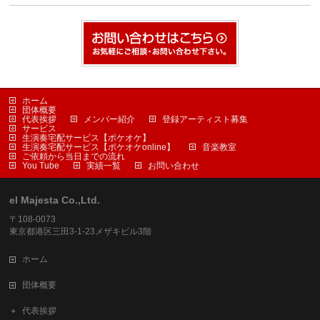
ホーム
団体概要
代表挨拶
メンバー紹介
登録アーティスト募集
サービス
生演奏宅配サービス【ポケオケ】
生演奏宅配サービス【ポケオケonline】
音楽教室
ご依頼から当日までの流れ
You Tube
実績一覧
お問い合わせ
el Majesta Co.,Ltd.
〒108-0073
東京都港区三田3-1-23メザキビル3階
ホーム
団体概要
代表挨拶