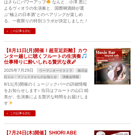
はさらにパワーアップ
なんと…小澤 恵に
よるヴィオラの生演奏と、国際唎酒師が選
ぶ“極上の日本酒”とのペアリングが楽しめ
る、一夜限りの特別コラボが決定しました！
この記事を読む
【8月11日(月)開催！超至近距離】カウ
ンター越しに聴くフルートの生演奏
仕事帰りに酔いしれる贅沢な夜🪈
2025年7月29日
ウーマンオーケストラ
株式会
社エル・マジェスタからのお知らせ
演奏会情報
8/11(月)開催のミュージックバーの詳細情報
をお知らせします♪ 当日はフルートの山口 睦
美が、生演奏による贅沢な時間をお届けしま
す
この記事を読む
【7月24日(木)開催】SHIORI ABE