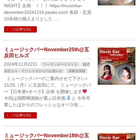
NIGHT】企画 ！！！ https://musicbar-
december20241216.peatix.com/ 各回・定員
10名様の個人まりとした …
この記事を読む
ミュージックバーNovember25th@五
反田ヒルズ
2024年11月22日
ウーマンオーケストラ
株式
会社エル・マジェスタからのお知らせ
演奏会情報
ミュージックバーのご案内させて下さい♪
11/25（月）に五反田にて、 ミュージックバ
ー【日本酒×オペラ】企画 を開催します
今回は国際唎酒師が選ぶ日本酒
と 今年卒
業したばかりのフレッシュなオペラ歌 …
この記事を読む
ミュージックバーNovember18th@五