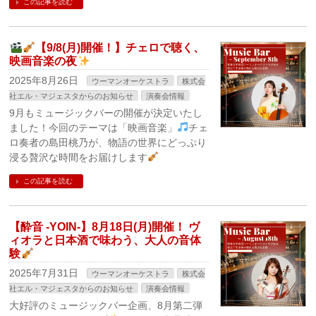
この記事を読む
【9/8(月)開催！】チェロで聴く、
映画音楽の夜
2025年8月26日
ウーマンオーケストラ
株式会
社エル・マジェスタからのお知らせ
演奏会情報
9月もミュージックバーの開催が決定いたし
ました！今回のテーマは「映画音楽」
チェ
ロ奏者の島田桃乃が、物語の世界にどっぷり
浸る贅沢な時間をお届けします
この記事を読む
【酔音 -YOIN-】8月18日(月)開催！ ヴ
ィオラと日本酒で味わう、大人の音体
験
2025年7月31日
ウーマンオーケストラ
株式会
社エル・マジェスタからのお知らせ
演奏会情報
大好評のミュージックバー企画、8月第二弾