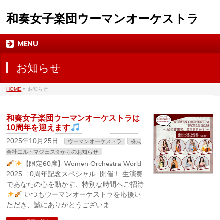
和奏女子楽団ウーマンオーケストラ
MENU
お知らせ
HOME
»
お知らせ
和奏女子楽団ウーマンオーケストラは
10周年を迎えます
2025年10月25日
ウーマンオーケストラ
株式
会社エル・マジェスタからのお知らせ
【限定60席】Women Orchestra World
2025 10周年記念スペシャル 開催！ 生演奏
であなたの心を動かす、特別な時間へご招待
いつもウーマンオーケストラを応援い
ただき、誠にありがとうございま …