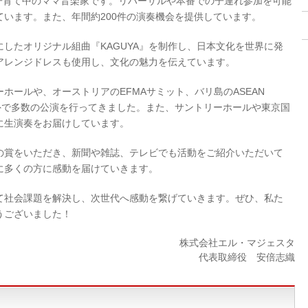
が子育て中のママ音楽家です。リハーサルや本番での子連れ参加を可能
います。また、年間約200件の演奏機会を提供しています。
したオリジナル組曲『KAGUYA』を制作し、日本文化を世界に発
アレンジドレスも使用し、文化の魅力を伝えています。
ホールや、オーストリアのEFMAサミット、バリ島のASEAN
ど、国内外で多数の公演を行ってきました。また、サントリーホールや東京国
に生演奏をお届けしています。
の賞をいただき、新聞や雑誌、テレビでも活動をご紹介いただいて
に多くの方に感動を届けていきます。
て社会課題を解決し、次世代へ感動を繋げていきます。ぜひ、私た
うございました！
株式会社エル・マジェスタ
代表取締役 安倍志織