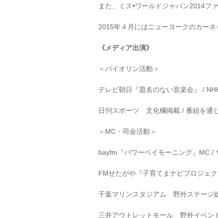
また、ミス•ワールドジャパン2014
2015年４月にはニューヨークのカー
《メディア出演》
＜バイオリン活動＞
テレビ朝日『題名のない音楽会』 /
NH
日刊スポーツ 文化欄掲載 /
番組を通じ
＜MC・司会活動＞
bayfm『パワーベイモーニング』MC 
FMせたがや『子育てまナビプロジェク
千葉マリンスタジアム 野外ステージ総
三井アウトレットモール 野外イベント