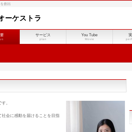
会を創出
オーケストラ
要
サービス
You Tube
us
plan
Movie
per
です。
て社会に感動を届けることを目指