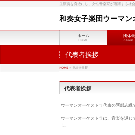
生演奏を身近にし、女性音楽家が活躍する社
和奏女子楽団ウーマン
ホーム
団体概
HOME
About 
代表者挨拶
HOME
»
代表者挨拶
代表者挨拶
ウーマンオーケストラ代表の阿部志織
ウ
ーマンオーケストラは、音楽を通じ
し、