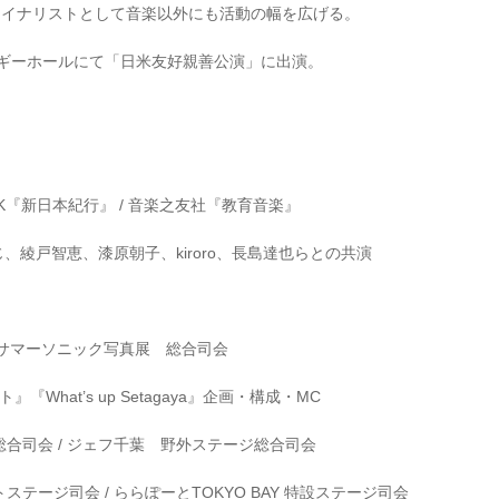
ファイナリストとして音楽以外にも活動の幅を広げる。
ネギーホールにて「日米友好親善公演」に出演。
K『新日本紀行』 /
音楽之友社『教育音楽』
、綾戸智恵、漆原朝子、kiroro、長島達也らとの共演
/ サマーソニック写真展 総合司会
ト』
『What’s up Setagaya』企画・構成・MC
合司会 /
ジェフ千葉 野外ステージ総合司会
ステージ司会 /
ららぽーとTOKYO BAY 特設ステージ司会