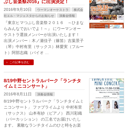
ぶし音楽祭2016』に出演決定！
2016年9月10日
ウーマンオーケストラ
株式会
社エル・マジェスタからのお知らせ
演奏会情報
『東京ヒマつぶし音楽祭２０１６ ～ひまな
らみんなでおいでよ！～』 にウーマンオー
ケストラ選抜メンバーが出演いたします！
出演メンバー：木ノ瀬佳子（篠笛）吉葉景子
（琴）中村有里（サックス）林愛実（フルー
ト）阿部志織（バイオ …
この記事を読む
8/19中野セントラルパーク「ランチタ
イムミニコンサート」
2016年8月11日
演奏会情報
8/19中野セントラルパーク「ランチタイムミ
ニコンサート」 ファブライムより 中村有里
（サックス） 山本有紗（ピアノ） 西川彩織
（パーカッション） の三名でお届けいたし
ます。 素敵なランチタイムのひと時をお楽