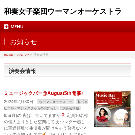
和奏女子楽団ウーマンオーケストラ
MENU
お知らせ
HOME
»
お知らせ
»
演奏会情報
演奏会情報
ミュージックバー@August5th開催♪
2024年7月30日
ウーマンオーケストラ
株式会
社エル・マジェスタからのお知らせ
演奏会情報
8/5(月)の 夜は、空いてますか
定員10名様
の個人まりとした空間にて カウンター越し
に至近距離で生演奏が聞けちゃう贅沢なイベ
ントのお知らせです
バイオリンとアルパ