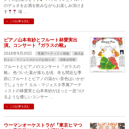
のデュオをお酒を飲みながらお楽しみ頂けま
す
場 …
この記事を読む
ピアノ山本有紗とフルート林愛実出
演。コンサート『ガラスの靴』
2016年9月20日
専属アーティスト情報
株式会
社エル・マジェスタからのお知らせ
演奏会情報
フルートとピアノのコンサート『ガラスの
靴』 色づいた葉が落ちる頃、冬も間近な季
節にフルートとピアノの温かい音色はいかが
でしょうか？ エル・マジェスタ専属アーテ
ィストの林愛実と山本有紗がほっと一息つけ
るような優しいコンサー …
この記事を読む
ウーマンオーケストラが『東京ヒマつ