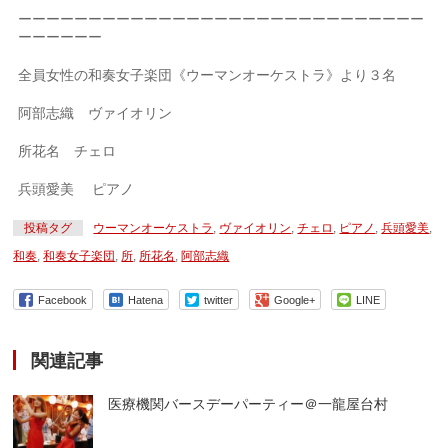
ーーーーーーーーーーーーーーーーーーーーーーーーーーーーー
ーーーーーー
全員女性の和奏女子楽団《ウーマンオーケストラ》より３名
阿部志織 ヴァイオリン
所花名 チェロ
兵頭愛美 ピアノ
投稿タグ
ウーマンオーケストラ
,
ヴァイオリン
,
チェロ
,
ピアノ
,
兵頭愛美
,
和奏
,
和奏女子楽団
,
所
,
所花名
,
阿部志織
Facebook
Hatena
twitter
Google+
LINE
関連記事
医療機関バースデーパーティー＠一龍屋台村