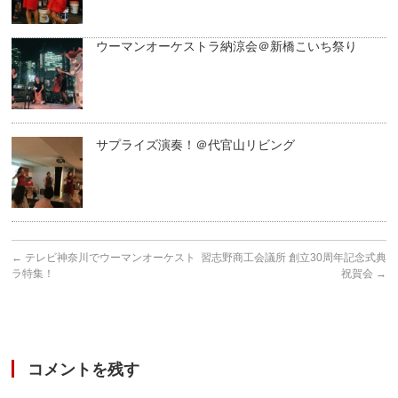
ウーマンオーケストラ納涼会＠新橋こいち祭り
サプライズ演奏！＠代官山リビング
←
テレビ神奈川でウーマンオーケスト
習志野商工会議所 創立30周年記念式典
ラ特集！
祝賀会
→
コメントを残す