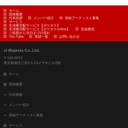
ホーム
団体概要
代表挨拶
メンバー紹介
登録アーティスト募集
サービス
生演奏宅配サービス【ポケオケ】
生演奏宅配サービス【ポケオケonline】
音楽教室
ご依頼から当日までの流れ
You Tube
実績一覧
お問い合わせ
el Majesta Co.,Ltd.
〒108-0073
東京都港区三田3-1-23メザキビル3階
ホーム
団体概要
代表挨拶
メンバー紹介
登録アーティスト募集
サービス