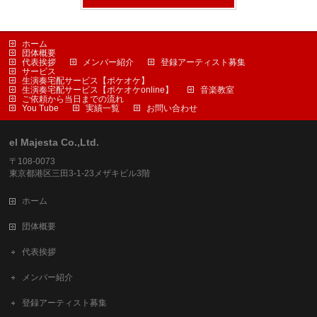
ホーム
団体概要
代表挨拶
メンバー紹介
登録アーティスト募集
サービス
生演奏宅配サービス【ポケオケ】
生演奏宅配サービス【ポケオケonline】
音楽教室
ご依頼から当日までの流れ
You Tube
実績一覧
お問い合わせ
el Majesta Co.,Ltd.
〒108-0073
東京都港区三田3-1-23メザキビル3階
ホーム
団体概要
代表挨拶
メンバー紹介
登録アーティスト募集