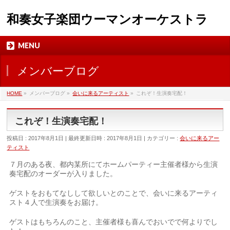
和奏女子楽団ウーマンオーケストラ
MENU
メンバーブログ
HOME
»
メンバーブログ
»
会いに来るアーティスト
»
これぞ！生演奏宅配！
これぞ！生演奏宅配！
投稿日 : 2017年8月1日
最終更新日時 : 2017年8月1日
カテゴリー :
会いに来るアー
ティスト
７月のある夜、都内某所にてホームパーティー主催者様から生演
奏宅配のオーダーが入りました。
ゲストをおもてなしして欲しいとのことで、会いに来るアーティ
スト４人で生演奏をお届け。
ゲストはもちろんのこと、主催者様も喜んでおいでで何よりでし