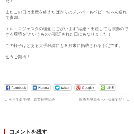
た！
またこの日は出産を終えたばかりのメンバーもベビーちゃん連れ
で参加。
エル・マジェスタの理念にございます”結婚・出産しても演奏ので
きる環境を”というものが実証された日にもなりました！
この様子はとある大手雑誌にも８月末に掲載される予定です。
乞うご期待！
Facebook
Hatena
twitter
Google+
LINE
←
三井生命主催、異業種交流会
医療系懇親会へ生演奏宅配！
→
コメントを残す