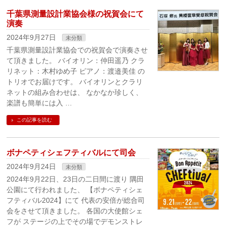
千葉県測量設計業協会様の祝賀会にて
演奏
2024年9月27日
未分類
千葉県測量設計業協会での祝賀会で演奏させ
て頂きました。 バイオリン：仲田遥乃 クラ
リネット：木村ゆめ子 ピアノ：渡邉美佳 の
トリオでお届けです。 バイオリンとクラリ
ネットの組み合わせは、 なかなか珍しく、
楽譜も簡単には入 …
この記事を読む
ボナペティシェフティバルにて司会
2024年9月24日
未分類
2024年9月22日、23日の二日間に渡り 隅田
公園にて行われました、 【ボナペティシェ
フティバル2024】にて 代表の安倍が総合司
会をさせて頂きました。 各国の大使館シェ
フが ステージの上でその場でデモンストレ