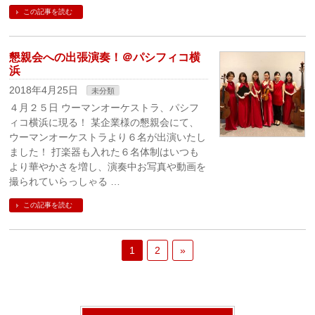
この記事を読む
懇親会への出張演奏！＠パシフィコ横
浜
2018年4月25日
未分類
４月２５日 ウーマンオーケストラ、パシフ
ィコ横浜に現る！ 某企業様の懇親会にて、
ウーマンオーケストラより６名が出演いたし
ました！ 打楽器も入れた６名体制はいつも
より華やかさを増し、演奏中お写真や動画を
撮られていらっしゃる …
この記事を読む
1
2
»