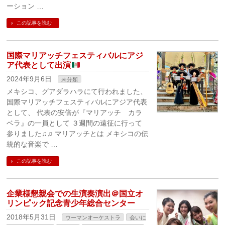
ーション …
この記事を読む
国際マリアッチフェスティバルにアジ
ア代表として出演
2024年9月6日
未分類
メキシコ、グアダラハラにて行われました、
国際マリアッチフェスティバルにアジア代表
として、 代表の安倍が『マリアッチ カラ
ベラ』の一員として ３週間の遠征に行って
参りました♫♫ マリアッチとは メキシコの伝
統的な音楽で …
この記事を読む
企業様懇親会での生演奏演出＠国立オ
リンピック記念青少年総合センター
2018年5月31日
ウーマンオーケストラ
会いに