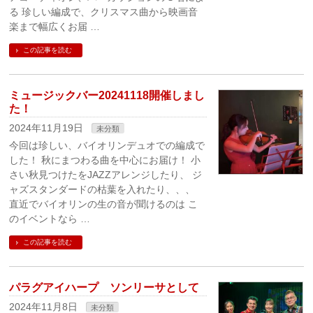
る 珍しい編成で、クリスマス曲から映画音
楽まで幅広くお届 …
この記事を読む
ミュージックバー20241118開催しまし
た！
2024年11月19日
未分類
今回は珍しい、バイオリンデュオでの編成で
した！ 秋にまつわる曲を中心にお届け！ 小
さい秋見つけたをJAZZアレンジしたり、 ジ
ャズスタンダードの枯葉を入れたり、、、
直近でバイオリンの生の音が聞けるのは こ
のイベントなら …
この記事を読む
パラグアイハープ ソンリーサとして
2024年11月8日
未分類