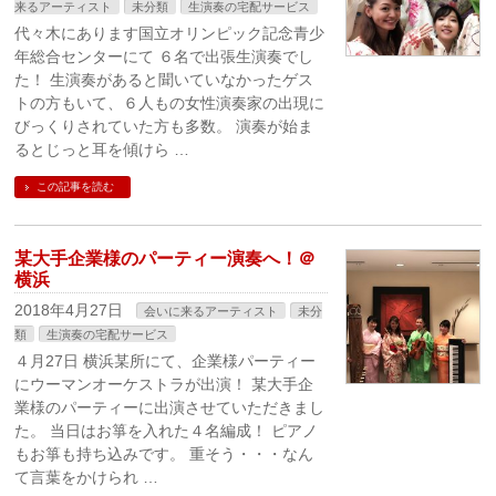
来るアーティスト
未分類
生演奏の宅配サービス
代々木にあります国立オリンピック記念青少
年総合センターにて ６名で出張生演奏でし
た！ 生演奏があると聞いていなかったゲス
トの方もいて、６人もの女性演奏家の出現に
びっくりされていた方も多数。 演奏が始ま
るとじっと耳を傾けら …
この記事を読む
某大手企業様のパーティー演奏へ！＠
横浜
2018年4月27日
会いに来るアーティスト
未分
類
生演奏の宅配サービス
４月27日 横浜某所にて、企業様パーティー
にウーマンオーケストラが出演！ 某大手企
業様のパーティーに出演させていただきまし
た。 当日はお箏を入れた４名編成！ ピアノ
もお箏も持ち込みです。 重そう・・・なん
て言葉をかけられ …