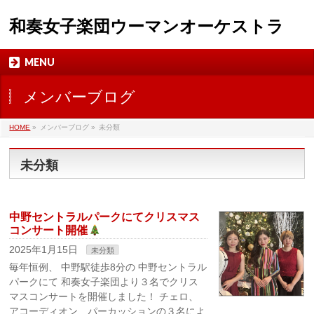
和奏女子楽団ウーマンオーケストラ
MENU
メンバーブログ
HOME
»
メンバーブログ
»
未分類
未分類
中野セントラルパークにてクリスマス
コンサート開催
2025年1月15日
未分類
毎年恒例、 中野駅徒歩8分の 中野セントラル
パークにて 和奏女子楽団より３名でクリス
マスコンサートを開催しました！ チェロ、
アコーディオン、パーカッションの３名によ