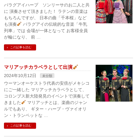
パラグアイハープ ソンリーサのお二人と共
に 演奏させて頂きました！ ラテンの音楽は
もちろんですが、 日本の曲「千本桜」など
も演奏
パラグアイの伝統的な音楽「牛乳
列車」では 会場が一体となって お客様全員
が輪になり、 前 …
この記事を読む
マリアッチカラベラとして出演
2024年10月12日
未分類
ウーマンオーケストラ代表の安倍がメキシコ
にご一緒した マリアッチカラベラとして、
コロンブス新大陸発見のイベントで演奏して
きました
マリアッチとは、楽曲のジャン
ルでもあり、 ギター・ハープ・ヴァイオリ
ン・トランペットな …
この記事を読む