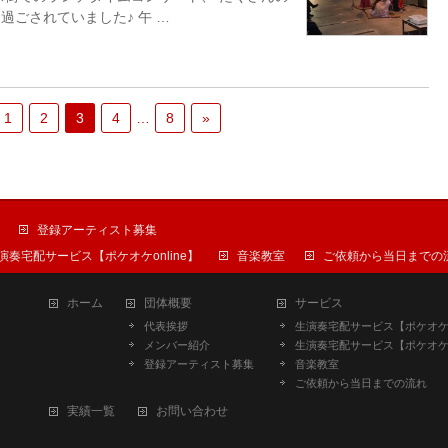
ごされていました♪ 午 …
1
2
3
4
…
8
»
登録アーティスト募集
演奏宅配サービス【ポケオケonline】
音楽教室
ご依頼から当日までの
ホーム
団体概要
サービス
代表挨拶
生演奏宅配サービス【ポケオ
メンバー紹介
生演奏宅配サービス【ポケオケon
登録アーティスト募集
音楽教室
ご依頼から当日までの流れ
実績一覧
お問い合わせ