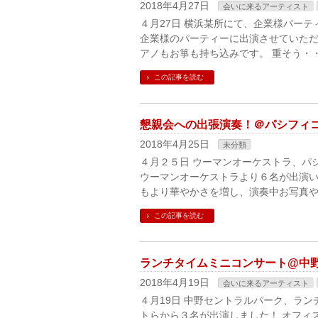
2018年4月27日
会いに来るアーティスト
４月27日 横浜某所にて、企業様パーテ
企業様のパーティーに出演させていただ
アノもお箏も持ち込みです。 重そう・
この記事を読む
懇親会への出張演奏！＠パシフィ
2018年4月25日
未分類
４月２５日 ウーマンオーケストラ、パ
ウーマンオーケストラより６名が出演い
もより華やかさを増し、演奏中お写真や
この記事を読む
ランチタイムミニコンサート@中
2018年4月19日
会いに来るアーティスト
４月19日 中野セントラルパーク、ラ
トらから３名が出演しました！ オフィ