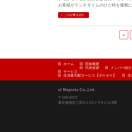
お客様がランチタイムのひと時を優雅に過
この記事を読む
«
ホーム
団体概要
代表挨拶
メンバー紹介
サービス
生演奏宅配サービス【ポケオケ】
生
el Majesta Co.,Ltd.
〒108-0073
東京都港区三田3-1-23メザキビル3階