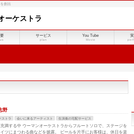
会を創出
オーケストラ
要
サービス
You Tube
実
us
plan
Movie
per
志野
ケストラ
会いに来るアーティスト
生演奏の宅配サービス
充満する中 ウーマンオーケストラからフルートソロで、ステージを
どドイツにまつわる曲などを披露。 ビールを片手にお客様は、休日を楽