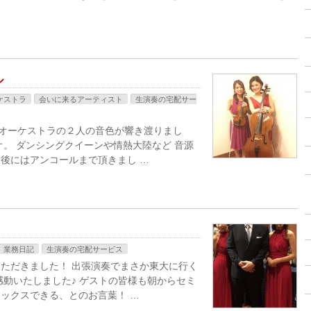
ル
ケストラ
会いに来るアーティスト
生演奏の宅配サー
ンオーケストラの２人の音色が響き渡りまし
オ。 ダンシングクイーンや情熱大陸など 音源
後にはアンコールまで頂きまし …
業務日記
生演奏の宅配サービス
ただきました！ 出張演奏でまさか東大に行く
感動いたしました♪ ゲストの皆様も朝からセミ
ックスできる、とのお言葉！ …