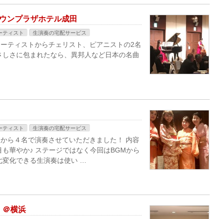
ラウンプラザホテル成田
ーティスト
生演奏の宅配サービス
ーティストからチェリスト、ピアニストの2名
さしさに包まれたなら、異邦人など日本の名曲
ーティスト
生演奏の宅配サービス
から４名で演奏させていただきました！ 内容
も華やか♪ ステージではなく今回はBGMから
七変化できる生演奏は使い …
！＠横浜