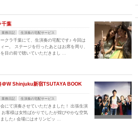
ラ千葉
業務日記
生演奏の宅配サービス
ークラ千葉にて、生演奏の宅配です♪ 今回は
ィー。 ステージを行ったあとはお席を周り、
を目の前で聴いていただきまし …
Shinjuku新宿TSUTAYA BOOK
業務日記
生演奏の宅配サービス
会にて演奏させていただきました！ 出張生演
 お客様は女性ばかりでしたが煌びやかな空気
した♪ 会場にはオリンピッ …