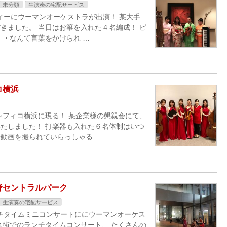
未分類
生演奏の宅配サービス
ィーにウーマンオーケストラが出演！ 某大手
きました。 当日はお箏を入れた４名編成！ ピ
・・なんて言葉をかけられ …
コ横浜
シフィコ横浜に現る！ 某企業様の懇親会にて、
たしました！ 打楽器も入れた６名体制はいつ
動画を撮られていらっしゃる …
野セントラルパーク
生演奏の宅配サービス
ンチタイムミニコンサートににウーマンオーケス
ス街でのランチタイムコンサート、 たくさんの