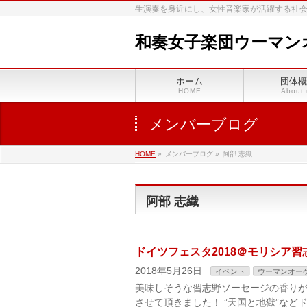
生演奏を身近にし、女性音楽家が活躍する社
和奏女子楽団ウーマン
ホーム
団体概
HOME
About 
メンバーブログ
HOME
»
メンバーブログ
»
阿部 志織
阿部 志織
ドイツフェスタ2018＠モリシア習
2018年5月26日
イベント
ウーマンオー
美味しそうな習志野ソーセージの香りが
させて頂きました！ ”天国と地獄”な