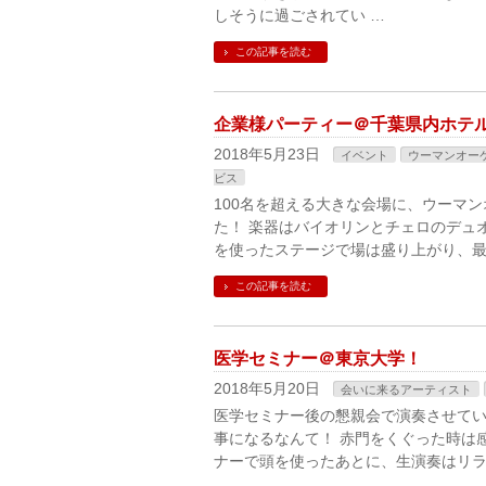
しそうに過ごされてい …
この記事を読む
企業様パーティー＠千葉県内ホテ
2018年5月23日
イベント
ウーマンオー
ビス
100名を超える大きな会場に、ウーマ
た！ 楽器はバイオリンとチェロのデュ
を使ったステージで場は盛り上がり、最
この記事を読む
医学セミナー＠東京大学！
2018年5月20日
会いに来るアーティスト
医学セミナー後の懇親会で演奏させてい
事になるなんて！ 赤門をくぐった時は
ナーで頭を使ったあとに、生演奏はリラ