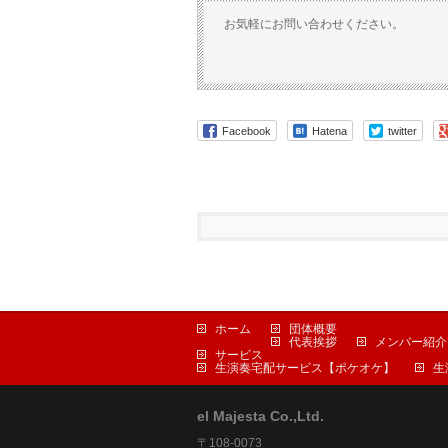
お気軽にお問い合わせください。
Facebook
Hatena
twitter
ホーム
団体概要
代表挨拶
メンバー紹介
サービス
生演奏宅配サービス【ポケオケ】
生
el Majesta Co.,Ltd.
〒108-0073