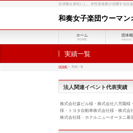
生演奏を身近にし、女性音楽家が活躍する社
和奏女子楽団ウーマン
ホーム
団体概
HOME
About 
実績一覧
HOME
»
実績一覧
法人関連イベント代表実績
株式会社森ビル様・株式会社八芳園様
様・トヨタ自動車株式会社様・株式会
株式会社様・ホテルニューオータニ幕