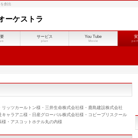
会を創出
オーケストラ
要
サービス
You Tube
実
us
plan
Movie
per
・リッツカールトン様・三井生命株式会社様・鹿島建設株式会社
社キャラアニ様・日産グローバル株式会社様・コビープリスクール
張様・アスコットホテル丸の内様